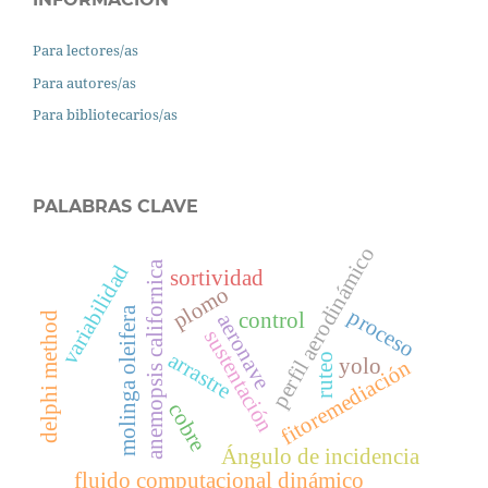
Para lectores/as
Para autores/as
Para bibliotecarios/as
PALABRAS CLAVE
perfil aerodinámico
anemopsis californica
variabilidad
sortividad
plomo
molinga oleifera
proceso
control
delphi method
aeronave
sustentación
arrastre
ruteo
yolo
fitoremediación
cobre
Ángulo de incidencia
fluido computacional dinámico