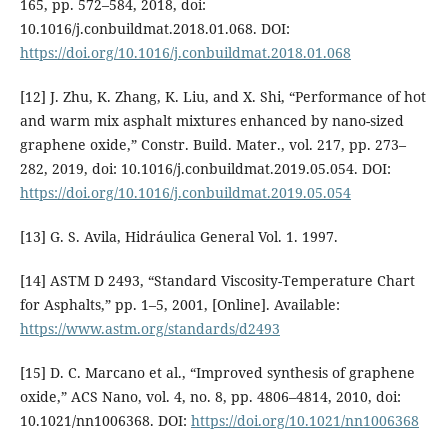
165, pp. 572–584, 2018, doi:
10.1016/j.conbuildmat.2018.01.068. DOI:
https://doi.org/10.1016/j.conbuildmat.2018.01.068
[12] J. Zhu, K. Zhang, K. Liu, and X. Shi, “Performance of hot
and warm mix asphalt mixtures enhanced by nano-sized
graphene oxide,” Constr. Build. Mater., vol. 217, pp. 273–
282, 2019, doi: 10.1016/j.conbuildmat.2019.05.054. DOI:
https://doi.org/10.1016/j.conbuildmat.2019.05.054
[13] G. S. Avila, Hidráulica General Vol. 1. 1997.
[14] ASTM D 2493, “Standard Viscosity-Temperature Chart
for Asphalts,” pp. 1–5, 2001, [Online]. Available:
https://www.astm.org/standards/d2493
[15] D. C. Marcano et al., “Improved synthesis of graphene
oxide,” ACS Nano, vol. 4, no. 8, pp. 4806–4814, 2010, doi:
10.1021/nn1006368. DOI:
https://doi.org/10.1021/nn1006368