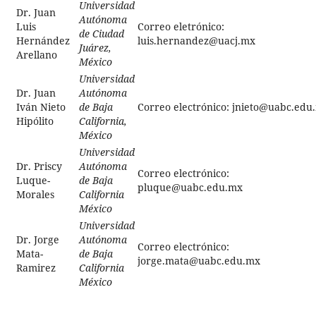
Universidad
Dr. Juan
Autónoma
Luis
Correo eletrónico:
de Ciudad
Hernández
luis.hernandez@uacj.mx
Juárez,
Arellano
México
Universidad
Dr. Juan
Autónoma
Iván Nieto
de Baja
Correo electrónico: jnieto@uabc.edu
Hipólito
California,
México
Universidad
Dr. Priscy
Autónoma
Correo electrónico:
Luque-
de Baja
pluque@uabc.edu.mx
Morales
California
México
Universidad
Dr. Jorge
Autónoma
Correo electrónico:
Mata-
de Baja
jorge.mata@uabc.edu.mx
Ramirez
California
México