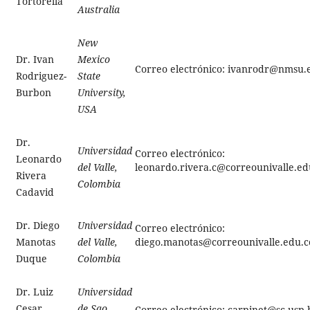
Tortorella
Australia
New
Dr. Ivan
Mexico
Correo electrónico: ivanrodr@nmsu.
Rodriguez-
State
Burbon
University,
USA
Dr.
Universidad
Correo electrónico:
Leonardo
leonardo.rivera.c@correounivalle.ed
del Valle,
Rivera
Colombia
Cadavid
Dr. Diego
Universidad
Correo electrónico:
diego.manotas@correounivalle.edu.c
Manotas
del Valle,
Duque
Colombia
Dr. Luiz
Universidad
Cesar
de Sao
Correo electrónico: carpinet@sc.usp.