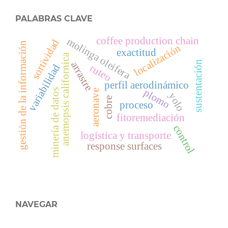
PALABRAS CLAVE
coffee production chain
molinga oleifera
sortividad
gestión de la información
localización
exactitud
anemopsis californica
sustentación
arrastre
variabilidad
ruteo
perfil aerodinámico
plomo
minería de datos
aeronave
yolo
cobre
proceso
fitoremediación
control
logística y transporte
response surfaces
NAVEGAR