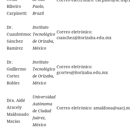
Ribeiro
Paolo,
Carpinetti
Brazil
Dr.
Instituto
Correo eletrónico:
Cuauhtémoc
Tecnológico
csanchez@itorizaba.edu.mx
Sánchez
de Orizaba,
Ramírez
México
Dr.
Instituto
Correo eletrónico:
Guillermo
Tecnológico
gcortes@itorizaba.edu.mx
Cortes
de Orizaba,
Robles
México
Universidad
Dra. Aidé
Autónoma
Aracely
Correo eletrónico: amaldona@uacj.m
de Ciudad
Maldonado
Juárez,
Macías
México