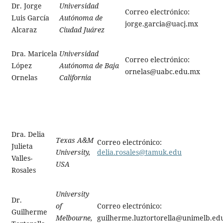
Dr. Jorge
Universidad
Correo electrónico:
Luis García
Autónoma de
jorge.garcia@uacj.mx
Alcaraz
Ciudad Juárez
Dra. Maricela
Universidad
Correo electrónico:
López
Autónoma de Baja
ornelas@uabc.edu.mx
Ornelas
California
Dra. Delia
Texas A&M
Correo electrónico:
Julieta
delia.rosales@tamuk.edu
University,
Valles-
USA
Rosales
University
Dr.
of
Correo electrónico:
Guilherme
Melbourne,
guilherme.luztortorella@unimelb.ed