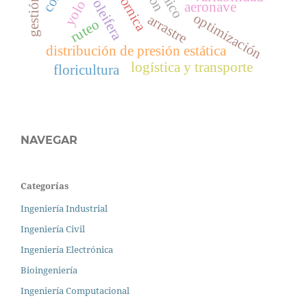
yolo
aeronave
optimización
arrastre
ruteo
distribución de presión estática
logística y transporte
floricultura
NAVEGAR
Categorías
Ingeniería Industrial
Ingeniería Civil
Ingeniería Electrónica
Bioingeniería
Ingeniería Computacional