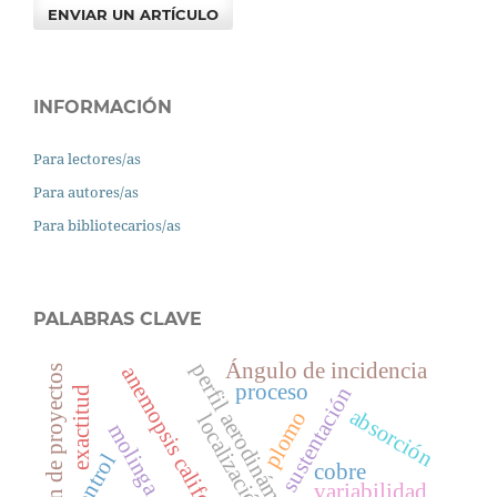
ENVIAR UN ARTÍCULO
INFORMACIÓN
Para lectores/as
Para autores/as
Para bibliotecarios/as
PALABRAS CLAVE
Ángulo de incidencia
perfil aerodinámico
anemopsis californica
gestión de proyectos
proceso
sustentación
exactitud
absorción
plomo
localización
molinga oleifera
control
cobre
variabilidad