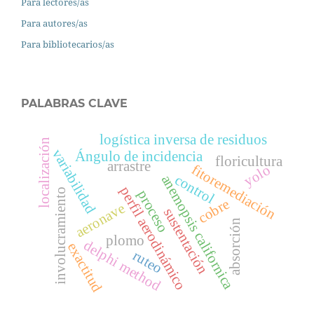
Para lectores/as
Para autores/as
Para bibliotecarios/as
PALABRAS CLAVE
logística inversa de residuos
localización
variabilidad
Ángulo de incidencia
floricultura
arrastre
fitoremediación
yolo
control
anemopsis californica
perfil aerodinámico
involucramiento
proceso
cobre
aeronave
sustentación
absorción
plomo
delphi method
exactitud
ruteo